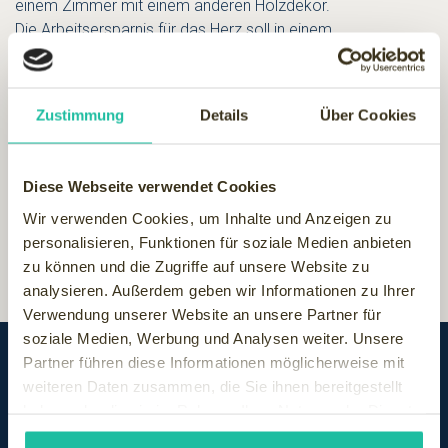
einem Zimmer mit einem anderen Holzdekor.
Die Arbeitsersparnis für das Herz soll in einem
Zirbenholzraum bis zu einer Stunde pro Tag liegen. Zudem
tritt keine Wetterfühligkeit auf und man schläft besser.
Die Wellness Residenz Alpenrose hat hat seine 40 qm
Zustimmung
Details
Über Cookies
großen Zimmer im Südtrakt aufwendig mit Zirbenholz
ausgestattet. Große Fenster und Stilmöbel aus Italien
machen den gesunden Wohn-Genuss perfekt.
Diese Webseite verwendet Cookies
Wir verwenden Cookies, um Inhalte und Anzeigen zu
personalisieren, Funktionen für soziale Medien anbieten
zu können und die Zugriffe auf unsere Website zu
analysieren. Außerdem geben wir Informationen zu Ihrer
Verwendung unserer Website an unsere Partner für
soziale Medien, Werbung und Analysen weiter. Unsere
Partner führen diese Informationen möglicherweise mit
weiteren Daten zusammen, die Sie ihnen bereitgestellt
haben oder die sie im Rahmen Ihrer Nutzung der Dienste
gesammelt haben.