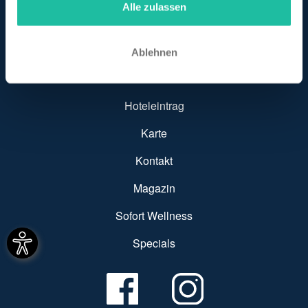
Alle zulassen
Ablehnen
SUBFOOTER MENU
Hotel finden
Hoteleintrag
Karte
Kontakt
Magazin
Sofort Wellness
Specials