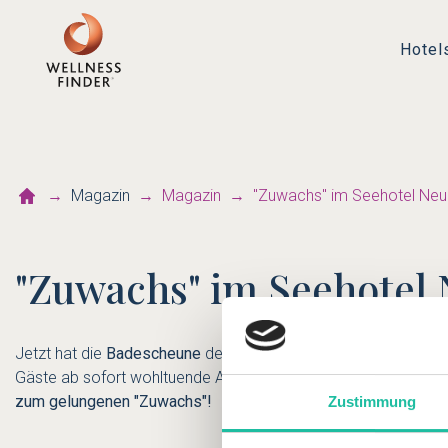
Hotel
Magazin
Magazin
"Zuwachs" im Seehotel Neu
"Zuwachs" im Seehotel 
Jetzt hat die
Badescheune
des
Seehotel am Neuklostersee
im
Gäste ab sofort wohltuende Anwendungen und kosmetische B
zum gelungenen "Zuwachs"!
Zustimmung