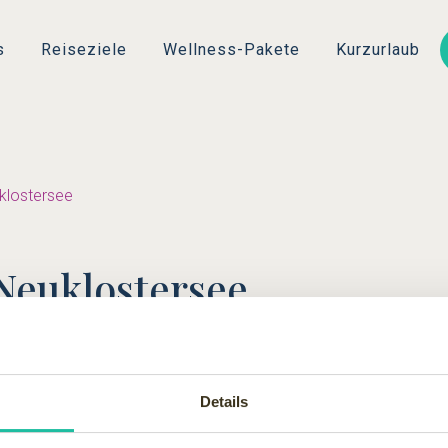
Direkt
zum
s
Reiseziele
Wellness-Pakete
Kurzurlaub
Inhalt
klostersee
Neuklostersee
 Naturpark „Sternberger Seenlandschaft“ Zuwachs in Form eine
ehandlungen genießen. Während man in der Badescheune weiter
Details