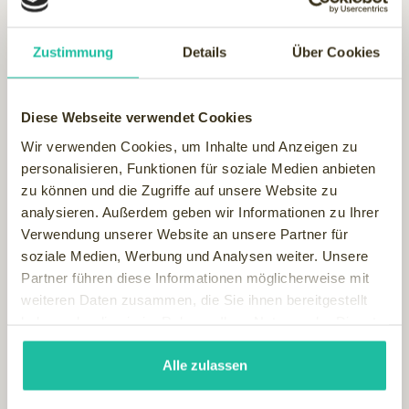
Zustimmung
Details
Über Cookies
Diese Webseite verwendet Cookies
Wir verwenden Cookies, um Inhalte und Anzeigen zu
personalisieren, Funktionen für soziale Medien anbieten
zu können und die Zugriffe auf unsere Website zu
analysieren. Außerdem geben wir Informationen zu Ihrer
Verwendung unserer Website an unsere Partner für
soziale Medien, Werbung und Analysen weiter. Unsere
Partner führen diese Informationen möglicherweise mit
weiteren Daten zusammen, die Sie ihnen bereitgestellt
haben oder die sie im Rahmen Ihrer Nutzung der Dienste
Die Airport-Spas sind genau auf die individuellen Bedürfnisse
gesammelt haben.
der reisenden Kunden eingestellt. Manche Gäste setzen auf
Alle zulassen
Revitalisierung und Frischekick, andere auf Ruhe und
Erholung. Verspannungen, schwere Beine, geschwollene