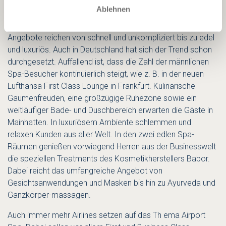
Augen und Jetlag sind die häufigsten Probleme, die
Ablehnen
Reisende plagen. Ob 15 Minuten Sauerstoff-Behandlung
oder ein zweistündiges Ganzkörper-Treatment – die
Angebote reichen von schnell und unkompliziert bis zu edel
und luxuriös. Auch in Deutschland hat sich der Trend schon
durchgesetzt. Auffallend ist, dass die Zahl der männlichen
Spa-Besucher kontinuierlich steigt, wie z. B. in der neuen
Lufthansa First Class Lounge in Frankfurt. Kulinarische
Gaumenfreuden, eine großzügige Ruhezone sowie ein
weitläufiger Bade- und Duschbereich erwarten die Gäste in
Mainhatten. In luxuriösem Ambiente schlemmen und
relaxen Kunden aus aller Welt. In den zwei edlen Spa-
Räumen genießen vorwiegend Herren aus der Businesswelt
die speziellen Treatments des Kosmetikherstellers Babor.
Dabei reicht das umfangreiche Angebot von
Gesichtsanwendungen und Masken bis hin zu Ayurveda und
Ganzkörper-massagen.
Auch immer mehr Airlines setzen auf das Th ema Airport